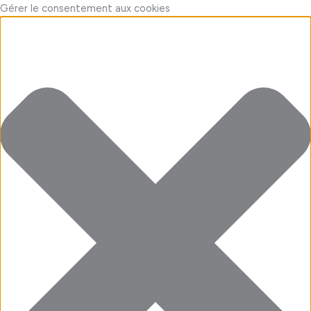
Aller
Marketing
Fonctionnel
Statistiques
Préférences
Gérer le consentement aux cookies
au
contenu