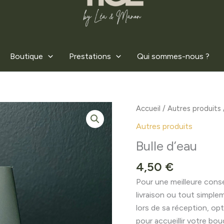
Boutique
Prestations
Qui sommes-nous ?
quantité
Accueil
/
Autres produits
de
Autres produits
Bulle
Bulle d’eau
d’eau
4,50
€
Pour une meilleure cons
livraison ou tout simple
lors de sa réception, opt
pour accueillir votre bou