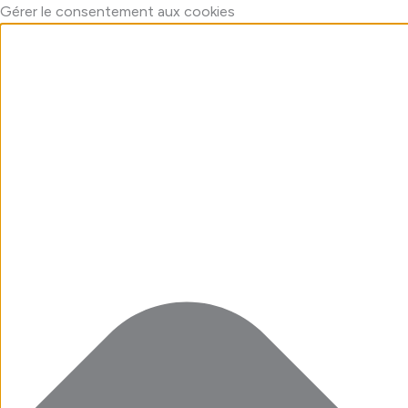
Aller
Marketing
Fonctionnel
Statistiques
Préférences
Gérer le consentement aux cookies
au
contenu