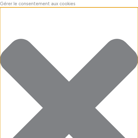
Aller
Marketing
Fonctionnel
Statistiques
Préférences
Gérer le consentement aux cookies
au
contenu