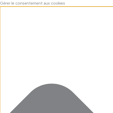
Aller
Marketing
Fonctionnel
Statistiques
Préférences
Gérer le consentement aux cookies
au
contenu