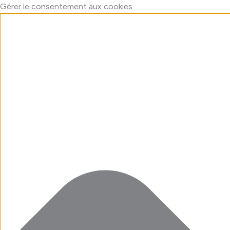
Aller
Marketing
Fonctionnel
Statistiques
Préférences
Gérer le consentement aux cookies
au
contenu