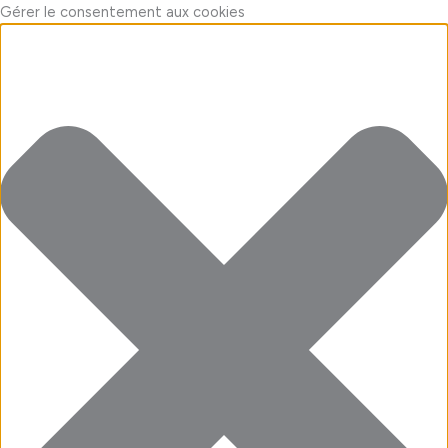
Aller
Marketing
Fonctionnel
Statistiques
Préférences
Gérer le consentement aux cookies
au
contenu